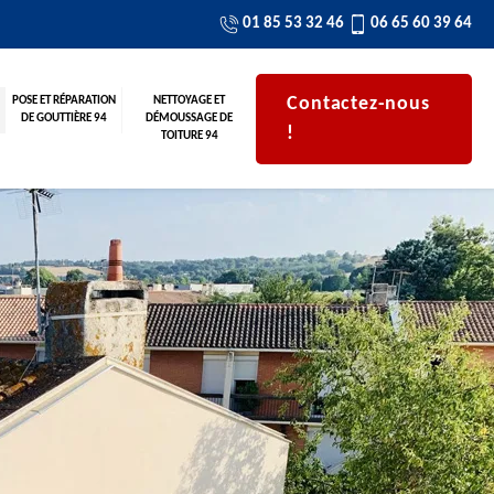
01 85 53 32 46
06 65 60 39 64
Contactez-nous
POSE ET RÉPARATION
NETTOYAGE ET
DE GOUTTIÈRE 94
DÉMOUSSAGE DE
!
TOITURE 94