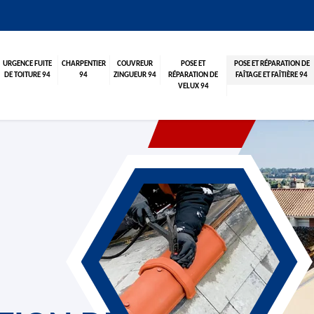
URGENCE FUITE
CHARPENTIER
COUVREUR
POSE ET
POSE ET RÉPARATION DE
DE TOITURE 94
94
ZINGUEUR 94
RÉPARATION DE
FAÎTAGE ET FAÎTIÈRE 94
VELUX 94