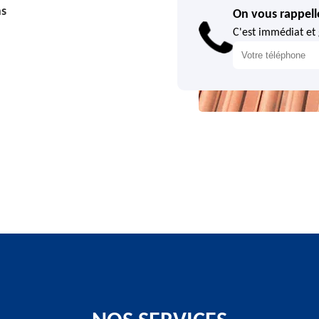
ns
On vous rappell
C'est immédiat et 