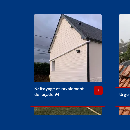
e et ravalement
e 94
Urgence fuite de toiture 94